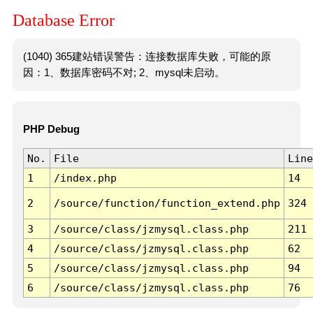
Database Error
(1040) 365建站错误警告：连接数据库失败，可能的原
因：1、数据库密码不对; 2、mysql未启动。
PHP Debug
No.
File
Line
1
/index.php
14
2
/source/function/function_extend.php
324
3
/source/class/jzmysql.class.php
211
4
/source/class/jzmysql.class.php
62
5
/source/class/jzmysql.class.php
94
6
/source/class/jzmysql.class.php
76