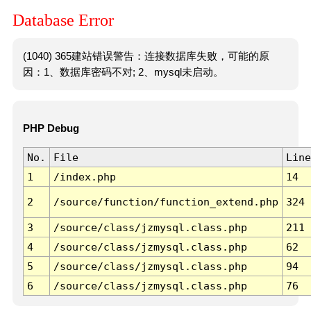
Database Error
(1040) 365建站错误警告：连接数据库失败，可能的原
因：1、数据库密码不对; 2、mysql未启动。
PHP Debug
No.
File
Line
1
/index.php
14
2
/source/function/function_extend.php
324
3
/source/class/jzmysql.class.php
211
4
/source/class/jzmysql.class.php
62
5
/source/class/jzmysql.class.php
94
6
/source/class/jzmysql.class.php
76