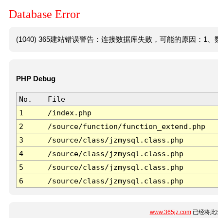
Database Error
(1040) 365建站错误警告：连接数据库失败，可能的原因：1、数
PHP Debug
No.
File
1
/index.php
2
/source/function/function_extend.php
3
/source/class/jzmysql.class.php
4
/source/class/jzmysql.class.php
5
/source/class/jzmysql.class.php
6
/source/class/jzmysql.class.php
www.365jz.com
已经将此