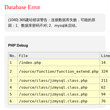
Database Error
(1040) 365建站错误警告：连接数据库失败，可能的原
因：1、数据库密码不对; 2、mysql未启动。
PHP Debug
No.
File
Line
1
/index.php
14
2
/source/function/function_extend.php
324
3
/source/class/jzmysql.class.php
211
4
/source/class/jzmysql.class.php
62
5
/source/class/jzmysql.class.php
94
6
/source/class/jzmysql.class.php
76