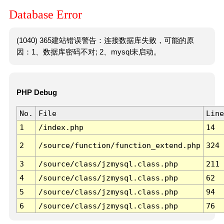
Database Error
(1040) 365建站错误警告：连接数据库失败，可能的原
因：1、数据库密码不对; 2、mysql未启动。
PHP Debug
No.
File
Line
1
/index.php
14
2
/source/function/function_extend.php
324
3
/source/class/jzmysql.class.php
211
4
/source/class/jzmysql.class.php
62
5
/source/class/jzmysql.class.php
94
6
/source/class/jzmysql.class.php
76