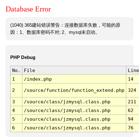
Database Error
(1040) 365建站错误警告：连接数据库失败，可能的原
因：1、数据库密码不对; 2、mysql未启动。
PHP Debug
No.
File
Line
1
/index.php
14
2
/source/function/function_extend.php
324
3
/source/class/jzmysql.class.php
211
4
/source/class/jzmysql.class.php
62
5
/source/class/jzmysql.class.php
94
6
/source/class/jzmysql.class.php
76