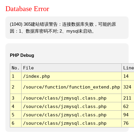
Database Error
(1040) 365建站错误警告：连接数据库失败，可能的原
因：1、数据库密码不对; 2、mysql未启动。
PHP Debug
No.
File
Line
1
/index.php
14
2
/source/function/function_extend.php
324
3
/source/class/jzmysql.class.php
211
4
/source/class/jzmysql.class.php
62
5
/source/class/jzmysql.class.php
94
6
/source/class/jzmysql.class.php
76