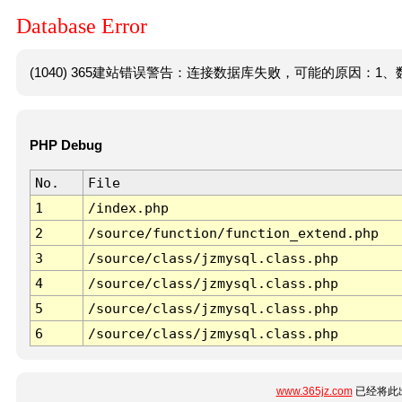
Database Error
(1040) 365建站错误警告：连接数据库失败，可能的原因：1、数
PHP Debug
No.
File
1
/index.php
2
/source/function/function_extend.php
3
/source/class/jzmysql.class.php
4
/source/class/jzmysql.class.php
5
/source/class/jzmysql.class.php
6
/source/class/jzmysql.class.php
www.365jz.com
已经将此