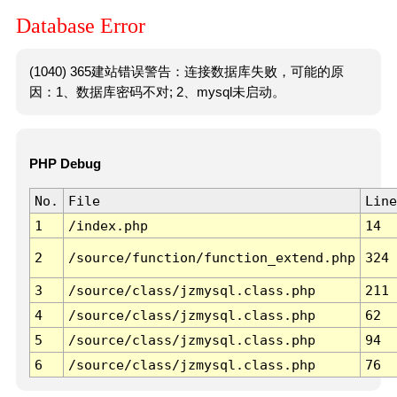
Database Error
(1040) 365建站错误警告：连接数据库失败，可能的原
因：1、数据库密码不对; 2、mysql未启动。
PHP Debug
No.
File
Line
1
/index.php
14
2
/source/function/function_extend.php
324
3
/source/class/jzmysql.class.php
211
4
/source/class/jzmysql.class.php
62
5
/source/class/jzmysql.class.php
94
6
/source/class/jzmysql.class.php
76