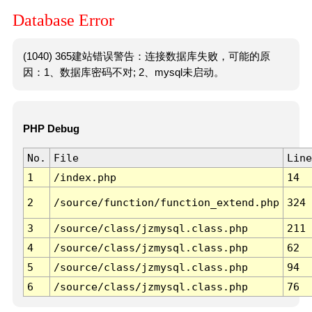
Database Error
(1040) 365建站错误警告：连接数据库失败，可能的原
因：1、数据库密码不对; 2、mysql未启动。
PHP Debug
No.
File
Line
1
/index.php
14
2
/source/function/function_extend.php
324
3
/source/class/jzmysql.class.php
211
4
/source/class/jzmysql.class.php
62
5
/source/class/jzmysql.class.php
94
6
/source/class/jzmysql.class.php
76