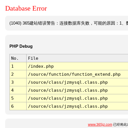
Database Error
(1040) 365建站错误警告：连接数据库失败，可能的原因：1、数
PHP Debug
No.
File
1
/index.php
2
/source/function/function_extend.php
3
/source/class/jzmysql.class.php
4
/source/class/jzmysql.class.php
5
/source/class/jzmysql.class.php
6
/source/class/jzmysql.class.php
www.365jz.com
已经将此