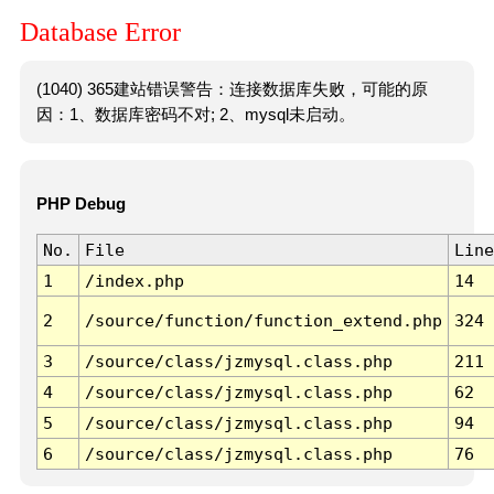
Database Error
(1040) 365建站错误警告：连接数据库失败，可能的原
因：1、数据库密码不对; 2、mysql未启动。
PHP Debug
No.
File
Line
1
/index.php
14
2
/source/function/function_extend.php
324
3
/source/class/jzmysql.class.php
211
4
/source/class/jzmysql.class.php
62
5
/source/class/jzmysql.class.php
94
6
/source/class/jzmysql.class.php
76