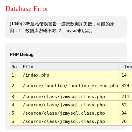
Database Error
(1040) 365建站错误警告：连接数据库失败，可能的原
因：1、数据库密码不对; 2、mysql未启动。
PHP Debug
No.
File
Line
1
/index.php
14
2
/source/function/function_extend.php
324
3
/source/class/jzmysql.class.php
211
4
/source/class/jzmysql.class.php
62
5
/source/class/jzmysql.class.php
94
6
/source/class/jzmysql.class.php
76