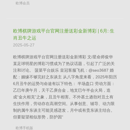
欧博会员
欧博棋牌游戏平台官网注册送彩金新博彩 | 6月: 生
肖丑牛之运
2025-05-27
欧博棋牌游戏平台官网注册送彩金新博彩 文/星命师俊华
某足球明星的博彩习惯成为了热议话题，引起了广泛的关
注和讨论。 菠菜平台娱乐 皇冠客服飞机：@seo3687 婚
配：姻缘不够完好之东谈主 从八字角度来看，2025年阳历
6月丑牛的运势与命途有以下特色： 半场盘口 劳动方面：
乙巳年庚午月，天干乙庚合金，地支巳午半会火局，造
成“金火相克”之象，且丑午相害。不外甚土遒劲对丑土有
生扶作用，劳动存在高潮空间。从事创意、辅导、动力限
制的属牛东谈主可能灵感迸发，月中或有贵东谈主结合。
但要疑望相似形势，防护因“
欧博手机版