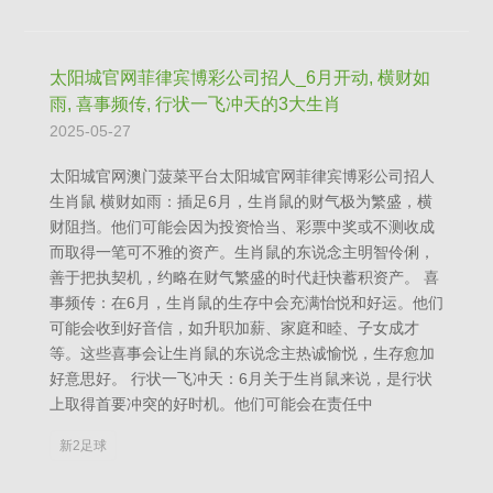
太阳城官网菲律宾博彩公司招人_6月开动, 横财如
雨, 喜事频传, 行状一飞冲天的3大生肖
2025-05-27
太阳城官网澳门菠菜平台太阳城官网菲律宾博彩公司招人
生肖鼠 横财如雨：插足6月，生肖鼠的财气极为繁盛，横
财阻挡。他们可能会因为投资恰当、彩票中奖或不测收成
而取得一笔可不雅的资产。生肖鼠的东说念主明智伶俐，
善于把执契机，约略在财气繁盛的时代赶快蓄积资产。 喜
事频传：在6月，生肖鼠的生存中会充满怡悦和好运。他们
可能会收到好音信，如升职加薪、家庭和睦、子女成才
等。这些喜事会让生肖鼠的东说念主热诚愉悦，生存愈加
好意思好。 行状一飞冲天：6月关于生肖鼠来说，是行状
上取得首要冲突的好时机。他们可能会在责任中
新2足球