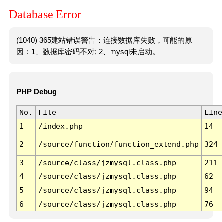
Database Error
(1040) 365建站错误警告：连接数据库失败，可能的原
因：1、数据库密码不对; 2、mysql未启动。
PHP Debug
No.
File
Line
1
/index.php
14
2
/source/function/function_extend.php
324
3
/source/class/jzmysql.class.php
211
4
/source/class/jzmysql.class.php
62
5
/source/class/jzmysql.class.php
94
6
/source/class/jzmysql.class.php
76