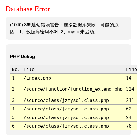
Database Error
(1040) 365建站错误警告：连接数据库失败，可能的原
因：1、数据库密码不对; 2、mysql未启动。
PHP Debug
No.
File
Line
1
/index.php
14
2
/source/function/function_extend.php
324
3
/source/class/jzmysql.class.php
211
4
/source/class/jzmysql.class.php
62
5
/source/class/jzmysql.class.php
94
6
/source/class/jzmysql.class.php
76