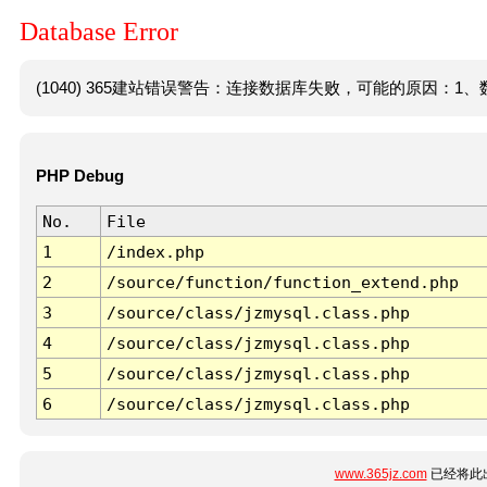
Database Error
(1040) 365建站错误警告：连接数据库失败，可能的原因：1、数
PHP Debug
No.
File
1
/index.php
2
/source/function/function_extend.php
3
/source/class/jzmysql.class.php
4
/source/class/jzmysql.class.php
5
/source/class/jzmysql.class.php
6
/source/class/jzmysql.class.php
www.365jz.com
已经将此