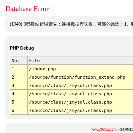
Database Error
(1040) 365建站错误警告：连接数据库失败，可能的原因：1、数
PHP Debug
No.
File
1
/index.php
2
/source/function/function_extend.php
3
/source/class/jzmysql.class.php
4
/source/class/jzmysql.class.php
5
/source/class/jzmysql.class.php
6
/source/class/jzmysql.class.php
www.365jz.com
已经将此