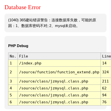
Database Error
(1040) 365建站错误警告：连接数据库失败，可能的原
因：1、数据库密码不对; 2、mysql未启动。
PHP Debug
No.
File
Line
1
/index.php
14
2
/source/function/function_extend.php
324
3
/source/class/jzmysql.class.php
211
4
/source/class/jzmysql.class.php
62
5
/source/class/jzmysql.class.php
94
6
/source/class/jzmysql.class.php
76