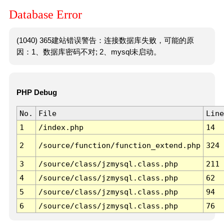
Database Error
(1040) 365建站错误警告：连接数据库失败，可能的原
因：1、数据库密码不对; 2、mysql未启动。
PHP Debug
No.
File
Line
1
/index.php
14
2
/source/function/function_extend.php
324
3
/source/class/jzmysql.class.php
211
4
/source/class/jzmysql.class.php
62
5
/source/class/jzmysql.class.php
94
6
/source/class/jzmysql.class.php
76