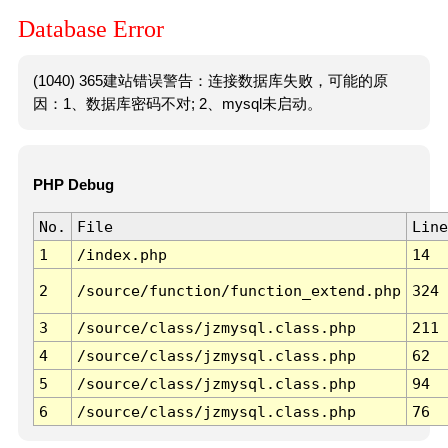
Database Error
(1040) 365建站错误警告：连接数据库失败，可能的原
因：1、数据库密码不对; 2、mysql未启动。
PHP Debug
No.
File
Line
1
/index.php
14
2
/source/function/function_extend.php
324
3
/source/class/jzmysql.class.php
211
4
/source/class/jzmysql.class.php
62
5
/source/class/jzmysql.class.php
94
6
/source/class/jzmysql.class.php
76