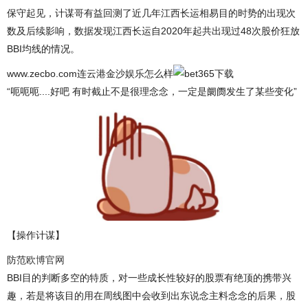
保守起见，计谋哥有益回测了近几年江西长运相易目的时势的出现次
数及后续影响，数据发现江西长运自2020年起共出现过48次股价狂放
BBI均线的情况。
www.zecbo.com连云港金沙娱乐怎么样
“呃呃呃....好吧 有时截止不是很理念念，一定是阛阓发生了某些变化”
【操作计谋】
防范
欧博官网
BBI目的判断多空的特质，对一些成长性较好的股票有绝顶的携带兴
趣，若是将该目的用在周线图中会收到出东说念主料念念的后果，股