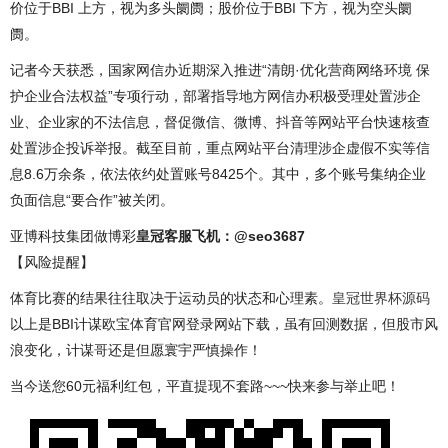
价位于BBI 上方，视为多头阛阓；股价位于BBI 下方，视为空头阛
阓。
记者今天获悉，国家网信办近期深入推进“清朗·优化营商网络环境 保
护企业合法权益”专项行动，部署指导地方网信办积极受理处置涉企
业、企业家的不法信息，督促微信、微博、抖音等网站平台快速核查
处置涉企投诉举报。截至目前，重点网站平台清理涉企虚假不实等信
息8.6万余条，依法依约处置账号8425个。其中，多个账号集纳企业
负面信息“要合作”被关闭。
亚博科技集团做博彩
皇冠客服飞机：@seo3687
【风险提醒】
体育比赛的结果往往取决于运动员的状态和心理素。
皇冠世界杯源码
以上是BBI计谋欧宝体育官网登录网站下载，虽有回测数据，但股市风
浪变化，计谋哥还是但愿寰宇严慎操作！
当今送您60元福利红包，平直提现不套路~~~快来参与举止吧！