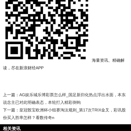
海量资讯、精确解
读，尽在新浪财经APP
上一篇：
AG娱乐城乐博彩票怎么样_国足新归化热点浮出水面，本东
说念主已对此明确表态，本轮打入精彩倒钩
下一篇：
皇冠骰宝欧洲杯小组赛淘汰规则_第17次TRIX金叉，彩讯股
份买入胜率怎样？看数传奇n
相关资讯