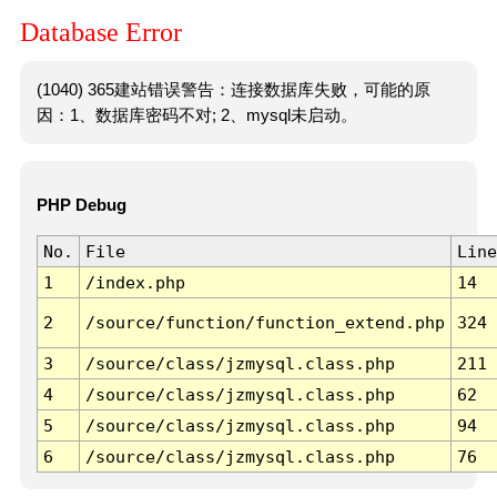
Database Error
(1040) 365建站错误警告：连接数据库失败，可能的原
因：1、数据库密码不对; 2、mysql未启动。
PHP Debug
No.
File
Line
1
/index.php
14
2
/source/function/function_extend.php
324
3
/source/class/jzmysql.class.php
211
4
/source/class/jzmysql.class.php
62
5
/source/class/jzmysql.class.php
94
6
/source/class/jzmysql.class.php
76