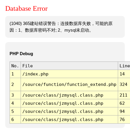
Database Error
(1040) 365建站错误警告：连接数据库失败，可能的原
因：1、数据库密码不对; 2、mysql未启动。
PHP Debug
No.
File
Line
1
/index.php
14
2
/source/function/function_extend.php
324
3
/source/class/jzmysql.class.php
211
4
/source/class/jzmysql.class.php
62
5
/source/class/jzmysql.class.php
94
6
/source/class/jzmysql.class.php
76