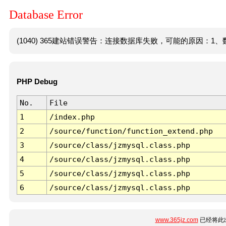
Database Error
(1040) 365建站错误警告：连接数据库失败，可能的原因：1、数
PHP Debug
No.
File
1
/index.php
2
/source/function/function_extend.php
3
/source/class/jzmysql.class.php
4
/source/class/jzmysql.class.php
5
/source/class/jzmysql.class.php
6
/source/class/jzmysql.class.php
www.365jz.com
已经将此