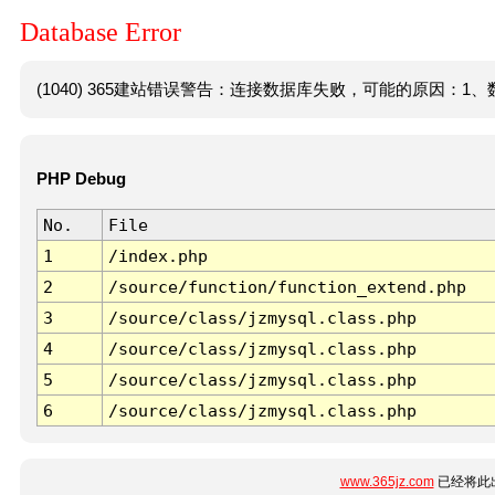
Database Error
(1040) 365建站错误警告：连接数据库失败，可能的原因：1、数
PHP Debug
No.
File
1
/index.php
2
/source/function/function_extend.php
3
/source/class/jzmysql.class.php
4
/source/class/jzmysql.class.php
5
/source/class/jzmysql.class.php
6
/source/class/jzmysql.class.php
www.365jz.com
已经将此