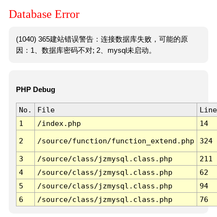
Database Error
(1040) 365建站错误警告：连接数据库失败，可能的原
因：1、数据库密码不对; 2、mysql未启动。
PHP Debug
No.
File
Line
1
/index.php
14
2
/source/function/function_extend.php
324
3
/source/class/jzmysql.class.php
211
4
/source/class/jzmysql.class.php
62
5
/source/class/jzmysql.class.php
94
6
/source/class/jzmysql.class.php
76