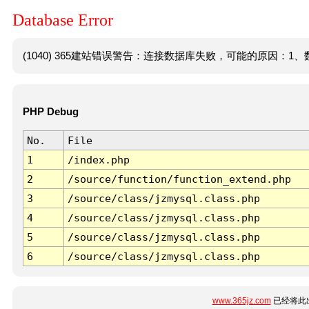
Database Error
(1040) 365建站错误警告：连接数据库失败，可能的原因：1、数
PHP Debug
No.
File
1
/index.php
2
/source/function/function_extend.php
3
/source/class/jzmysql.class.php
4
/source/class/jzmysql.class.php
5
/source/class/jzmysql.class.php
6
/source/class/jzmysql.class.php
www.365jz.com
已经将此