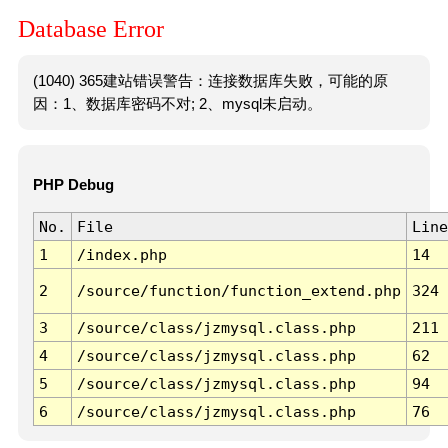
Database Error
(1040) 365建站错误警告：连接数据库失败，可能的原
因：1、数据库密码不对; 2、mysql未启动。
PHP Debug
No.
File
Line
1
/index.php
14
2
/source/function/function_extend.php
324
3
/source/class/jzmysql.class.php
211
4
/source/class/jzmysql.class.php
62
5
/source/class/jzmysql.class.php
94
6
/source/class/jzmysql.class.php
76