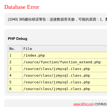
Database Error
(1040) 365建站错误警告：连接数据库失败，可能的原因：1、数
PHP Debug
No.
File
1
/index.php
2
/source/function/function_extend.php
3
/source/class/jzmysql.class.php
4
/source/class/jzmysql.class.php
5
/source/class/jzmysql.class.php
6
/source/class/jzmysql.class.php
www.365jz.com
已经将此