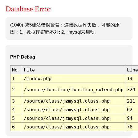
Database Error
(1040) 365建站错误警告：连接数据库失败，可能的原
因：1、数据库密码不对; 2、mysql未启动。
PHP Debug
No.
File
Line
1
/index.php
14
2
/source/function/function_extend.php
324
3
/source/class/jzmysql.class.php
211
4
/source/class/jzmysql.class.php
62
5
/source/class/jzmysql.class.php
94
6
/source/class/jzmysql.class.php
76