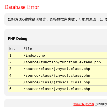
Database Error
(1040) 365建站错误警告：连接数据库失败，可能的原因：1、数
PHP Debug
No.
File
1
/index.php
2
/source/function/function_extend.php
3
/source/class/jzmysql.class.php
4
/source/class/jzmysql.class.php
5
/source/class/jzmysql.class.php
6
/source/class/jzmysql.class.php
www.365jz.com
已经将此