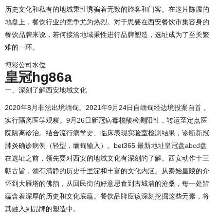
历史文化和私有的地域秉性诱骗着无数的旅客和门客。在这片陈腐的
地盘上，餐饮行业的竞争尤为热烈。对于思要在西安餐饮市集容身的
餐饮品牌来说，若何接洽地域秉性进行品牌塑造，选址成为了至关繁
难的一环。
博彩公司水位
皇冠hg86a
一、深刻了解西安地域文化
2020年8月非法出境缅甸。2021年9月24日自缅甸经边境投案自首，
实行隔离医学观察。9月26日新冠病毒核酸检测阳性，转运至定点医
院隔离诊治。结合流行病学史、临床表现实验室检测结果，诊断新冠
肺炎确诊病例（轻型，缅甸输入）。bet365 最新地址
皇冠盘abcd盘
在选址之前，领先要对西安的地域文化有深刻的了解。西安动作十三
朝古皆，领有清静的历史千里淀和丰富的文化内涵。从秦始皇陵的介
怀到大雁塔的佛韵，从回民街的好意思食到古城墙的沧桑，每一处皆
蕴含着深厚的历史和文化底蕴。餐饮品牌应该深刻挖掘这些元素，将
其融入到品牌的塑造中。