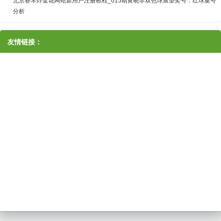
北京赛车炸金花网站新用户注册教程_015期黄晓菲双色球展望奖号：红球重号
分析
友情链接：