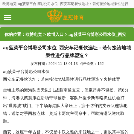
欧博电竞-ag菠菜平台博彩公司水位_西安车记餐饮选址：若何接洽地域秉性进行
品牌塑造？
你的位置：
欧博电竞
>
欧博入口
> ag菠菜平台博彩公司水位_西安
ag菠菜平台博彩公司水位_西安车记餐饮选址：若何接洽地域
车记餐饮选址：若何接洽地域秉性进行品牌塑造？
秉性进行品牌塑造？
发布日期：2024-11-18 01:13 点击次数：152
ag菠菜平台博彩公司水位
西安车记餐饮选址：若何接洽地域秉性进行品牌塑造？火博体育
坐镇主场的海港队当天以2:1战胜南通支云，但赢得并不轻松。第8分
钟，海港队蔡慧康在后场带球被断，客队外援卡斯蒂略抓住机会打
出“世界波”破门。下半场海港队大举压上，疲于防守的支云队连续犯
错，送给对手两粒点球，奥斯卡两次主罚命中，帮助海港队逆转取
胜。
西安，这座千年古皆，不仅是中汉文雅的来源地之一，更以其丰富的