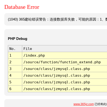
Database Error
(1040) 365建站错误警告：连接数据库失败，可能的原因：1、数
PHP Debug
No.
File
1
/index.php
2
/source/function/function_extend.php
3
/source/class/jzmysql.class.php
4
/source/class/jzmysql.class.php
5
/source/class/jzmysql.class.php
6
/source/class/jzmysql.class.php
www.365jz.com
已经将此