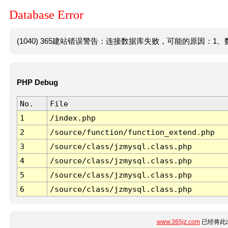
Database Error
(1040) 365建站错误警告：连接数据库失败，可能的原因：1、数
PHP Debug
No.
File
1
/index.php
2
/source/function/function_extend.php
3
/source/class/jzmysql.class.php
4
/source/class/jzmysql.class.php
5
/source/class/jzmysql.class.php
6
/source/class/jzmysql.class.php
www.365jz.com
已经将此