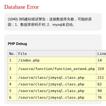
Database Error
(1040) 365建站错误警告：连接数据库失败，可能的原
因：1、数据库密码不对; 2、mysql未启动。
PHP Debug
No.
File
Line
1
/index.php
14
2
/source/function/function_extend.php
324
3
/source/class/jzmysql.class.php
211
4
/source/class/jzmysql.class.php
62
5
/source/class/jzmysql.class.php
94
6
/source/class/jzmysql.class.php
76