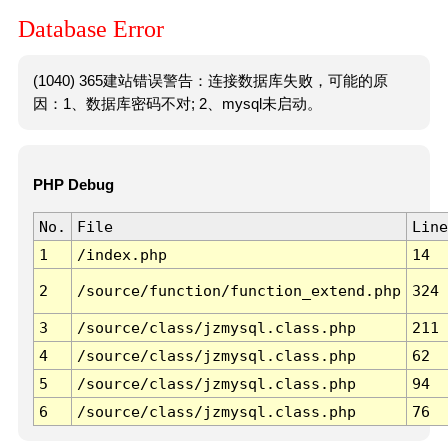
Database Error
(1040) 365建站错误警告：连接数据库失败，可能的原
因：1、数据库密码不对; 2、mysql未启动。
PHP Debug
No.
File
Line
1
/index.php
14
2
/source/function/function_extend.php
324
3
/source/class/jzmysql.class.php
211
4
/source/class/jzmysql.class.php
62
5
/source/class/jzmysql.class.php
94
6
/source/class/jzmysql.class.php
76