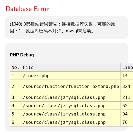
Database Error
(1040) 365建站错误警告：连接数据库失败，可能的原
因：1、数据库密码不对; 2、mysql未启动。
PHP Debug
No.
File
Line
1
/index.php
14
2
/source/function/function_extend.php
324
3
/source/class/jzmysql.class.php
211
4
/source/class/jzmysql.class.php
62
5
/source/class/jzmysql.class.php
94
6
/source/class/jzmysql.class.php
76