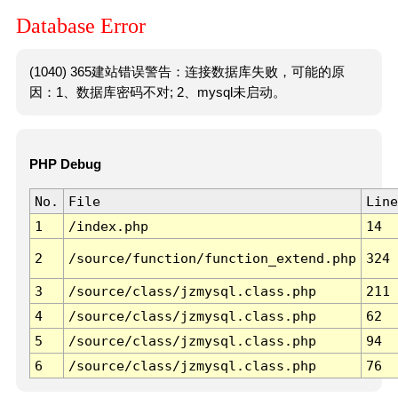
Database Error
(1040) 365建站错误警告：连接数据库失败，可能的原
因：1、数据库密码不对; 2、mysql未启动。
PHP Debug
No.
File
Line
1
/index.php
14
2
/source/function/function_extend.php
324
3
/source/class/jzmysql.class.php
211
4
/source/class/jzmysql.class.php
62
5
/source/class/jzmysql.class.php
94
6
/source/class/jzmysql.class.php
76