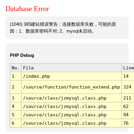
Database Error
(1040) 365建站错误警告：连接数据库失败，可能的原
因：1、数据库密码不对; 2、mysql未启动。
PHP Debug
No.
File
Line
1
/index.php
14
2
/source/function/function_extend.php
324
3
/source/class/jzmysql.class.php
211
4
/source/class/jzmysql.class.php
62
5
/source/class/jzmysql.class.php
94
6
/source/class/jzmysql.class.php
76