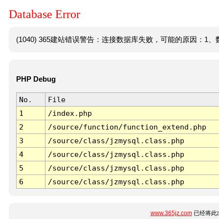
Database Error
(1040) 365建站错误警告：连接数据库失败，可能的原因：1、数
PHP Debug
No.
File
1
/index.php
2
/source/function/function_extend.php
3
/source/class/jzmysql.class.php
4
/source/class/jzmysql.class.php
5
/source/class/jzmysql.class.php
6
/source/class/jzmysql.class.php
www.365jz.com
已经将此