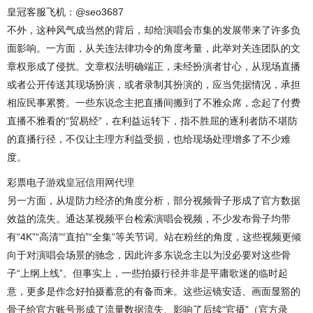
皇冠客服飞机：@seo3687
不外，这种风气成当然的背后，却给演唱会市集的发展带来了许多负
面影响。一方面，从关连法律功令的角度考量，此举对关连团队的文
章权形成了侵扰。文章权法明确端正，未经扮演者甘心，从现场直播
或者公开传送其现场扮演，或者录制其扮演的，应当凭据情况，承担
相应民事累赘。一些东说念主把直播间搬到了不雅众席，念起了付费
直播不雅看的“贸易经”，在利益运转下，指不胜屈的逐利者防不堪防
的直播行径，不仅让主理方利益受损，也给现场处理增多了不少难
度。
彩票电子游戏
皇冠信用网代理
另一方面，从堤防力经济的角度分析，部分视频骨子形成了官方数据
效益的流失。通达某视频平台检索演唱会视频，不少发布骨子均带
有“4K”“高清”“直拍”“全集”等关节词。站在粉丝的角度，这些视频更倾
向于对演唱会场景的驰念，因此许多东说念主以为没必要对这些骨
子“上纲上线”。但事实上，一些拍摄行径并非是平庸歌迷的临时起
意，更多是作念好拍摄蓄意的有备而来。这些运镜安适、画面显豁的
骨子给官方账号形成了流量数据流失、影响了后续“官摄”（官方录