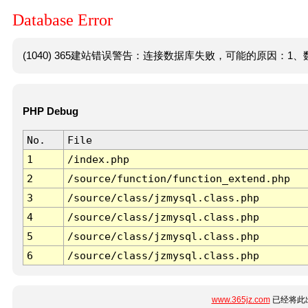
Database Error
(1040) 365建站错误警告：连接数据库失败，可能的原因：1、数
PHP Debug
No.
File
1
/index.php
2
/source/function/function_extend.php
3
/source/class/jzmysql.class.php
4
/source/class/jzmysql.class.php
5
/source/class/jzmysql.class.php
6
/source/class/jzmysql.class.php
www.365jz.com
已经将此