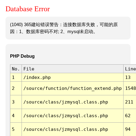
Database Error
(1040) 365建站错误警告：连接数据库失败，可能的原
因：1、数据库密码不对; 2、mysql未启动。
PHP Debug
No.
File
Line
1
/index.php
13
2
/source/function/function_extend.php
1548
3
/source/class/jzmysql.class.php
211
4
/source/class/jzmysql.class.php
62
5
/source/class/jzmysql.class.php
94