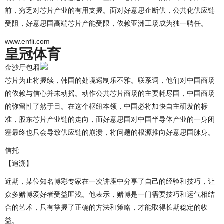
前，穷乏对芯片产业的有用支握。面对好意思企断供，公共化供应链
受阻，好意思国高端芯片产能受限，依赖亚洲工场成为独一聘任。
www.enfli.com
皇冠体育
金沙厅包厢
芯片为止将握续，韩国的处境遏制乐不雅。联系词，他们对中国商场
的依赖与信心并未动摇。动作公共芯片商场的主要耗尽国，中国商场
的弥留性了然于目。在这个枢纽本领，中国必将加快自主研发的标
准，股东芯片产业链的走向，而好意思国对中国半导体产业的一身闭
塞最终也只会导致供应链的崩溃，将问题的根源推向好意思国脉身。
信托
【追溯】
近期，某位知名博彩专家在一次讲座中分享了自己的经验和技巧，让
众多赌博爱好者受益匪浅。他表示，赌博是一门需要技巧和运气相结
合的艺术，只有掌握了正确的方法和策略，才能取得长期稳定的收
益。