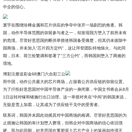
中企的信心。
寰宇在围绕珍稀金属和芯片供应的争夺中张开一场剧烈的角逐。韩
国，动作半导体范围的弥留参与者之一，却发现我方堕入了前所未有
的危境。尽管好意思国的断供举措使韩国备受痛楚，但其仍未拔除中
国商场，并未加入“芯片四方定约”，这让拜登团队特地恼火。与此同
期，日本、荷兰纷繁调和签署了“三方公约”，而韩国则堕入了两难的
境地。
博彩注册送彩金68澳门六合彩三公
而中国，动作公共最大的芯片商场，占据着公共供应链的弥留位置。
为了扞拒好意思国对中国半导体产业的一身闭塞，中国文书将会从8月
1日运转对镓和锗施行出口治理。这一举措对夹在“中间”的韩国来说，
无疑是雪上加霜，让其成为了供应链干戈中的受害者。
联系词，韩国并未因此动摇其对中国商场的格调。尽管好意思国的为
止措施让韩国的有计划堕入窘境，但韩企对中国商场的信心依旧强
硬。而与此同期，好意思国在重塑原土芯片产业上的策画却停滞不