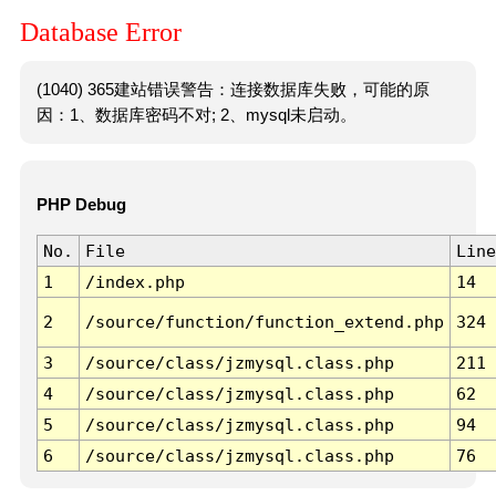
Database Error
(1040) 365建站错误警告：连接数据库失败，可能的原
因：1、数据库密码不对; 2、mysql未启动。
PHP Debug
No.
File
Line
1
/index.php
14
2
/source/function/function_extend.php
324
3
/source/class/jzmysql.class.php
211
4
/source/class/jzmysql.class.php
62
5
/source/class/jzmysql.class.php
94
6
/source/class/jzmysql.class.php
76