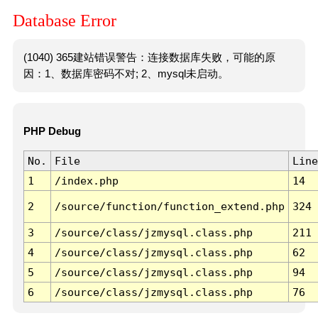
Database Error
(1040) 365建站错误警告：连接数据库失败，可能的原
因：1、数据库密码不对; 2、mysql未启动。
PHP Debug
No.
File
Line
1
/index.php
14
2
/source/function/function_extend.php
324
3
/source/class/jzmysql.class.php
211
4
/source/class/jzmysql.class.php
62
5
/source/class/jzmysql.class.php
94
6
/source/class/jzmysql.class.php
76