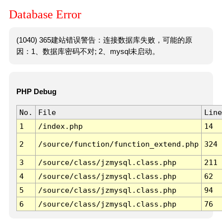
Database Error
(1040) 365建站错误警告：连接数据库失败，可能的原
因：1、数据库密码不对; 2、mysql未启动。
PHP Debug
No.
File
Line
1
/index.php
14
2
/source/function/function_extend.php
324
3
/source/class/jzmysql.class.php
211
4
/source/class/jzmysql.class.php
62
5
/source/class/jzmysql.class.php
94
6
/source/class/jzmysql.class.php
76