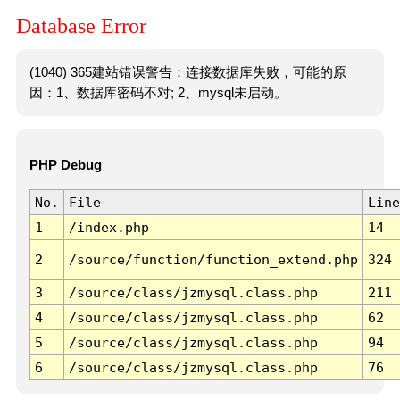
Database Error
(1040) 365建站错误警告：连接数据库失败，可能的原
因：1、数据库密码不对; 2、mysql未启动。
PHP Debug
No.
File
Line
1
/index.php
14
2
/source/function/function_extend.php
324
3
/source/class/jzmysql.class.php
211
4
/source/class/jzmysql.class.php
62
5
/source/class/jzmysql.class.php
94
6
/source/class/jzmysql.class.php
76