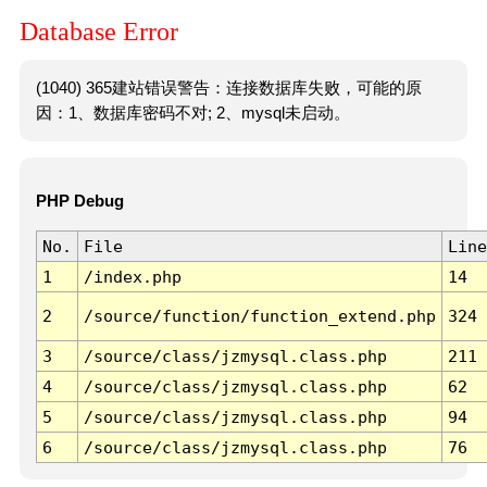
Database Error
(1040) 365建站错误警告：连接数据库失败，可能的原
因：1、数据库密码不对; 2、mysql未启动。
PHP Debug
No.
File
Line
1
/index.php
14
2
/source/function/function_extend.php
324
3
/source/class/jzmysql.class.php
211
4
/source/class/jzmysql.class.php
62
5
/source/class/jzmysql.class.php
94
6
/source/class/jzmysql.class.php
76